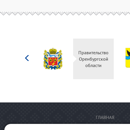
Министерство
Правительство
культуры
Оренбургской
Российской
области
федерации
ГЛАВНАЯ