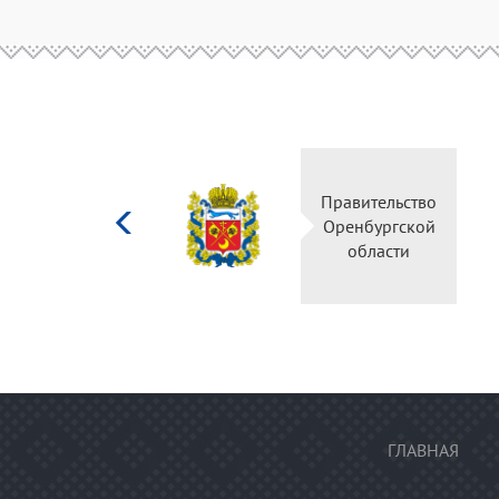
Министерство
Правительство
культуры
Оренбургской
Российской
области
федерации
ГЛАВНАЯ