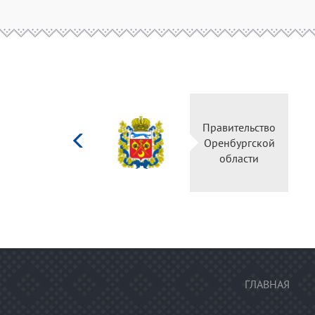
Министерство
Правительство
культуры
Оренбургской
Российской
области
федерации
ГЛАВНАЯ