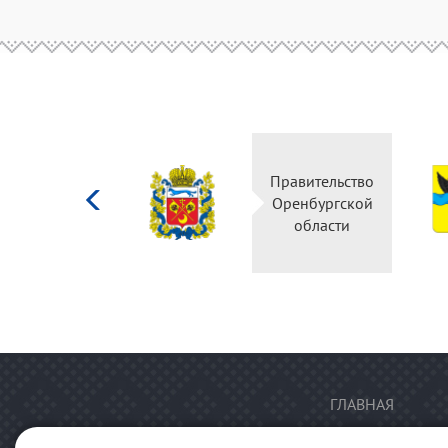
Министерство
Правительство
культуры
Оренбургской
Российской
области
федерации
ГЛАВНАЯ