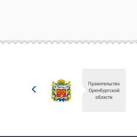
Министерство
Правительство
культуры
Оренбургской
Российской
области
федерации