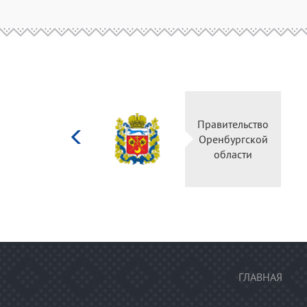
Министерство
Правительство
культуры
Оренбургской
Российской
области
федерации
ГЛАВНАЯ