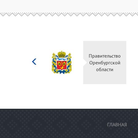
Министерство
Прави
культуры
Оренб
Российской
об
федерации
ГЛАВНАЯ