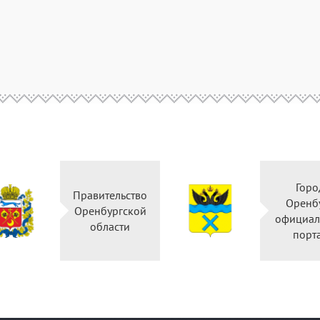
Горо
Правительство
Оренб
Оренбургской
официал
области
порт