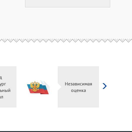
д
ург
Независимая
ьный
оценка
ал