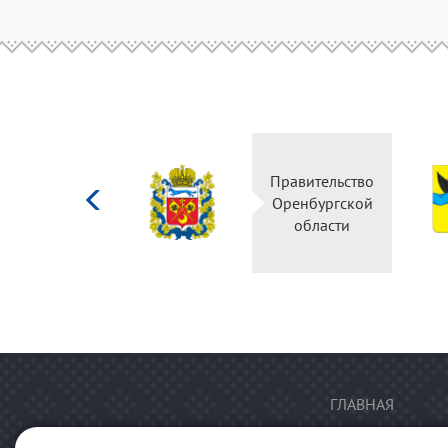
Министерство
Правительство
культуры
Оренбургской
Российской
области
федерации
ГЛАВНАЯ