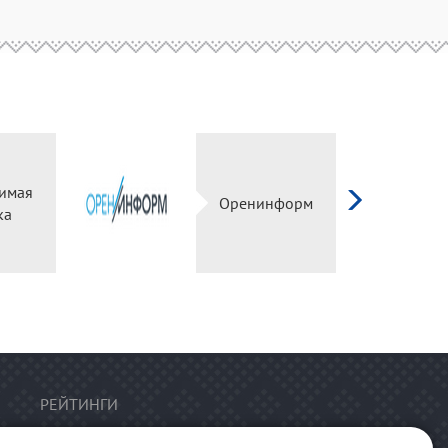
симая
Оренинформ
ка
РЕЙТИНГИ