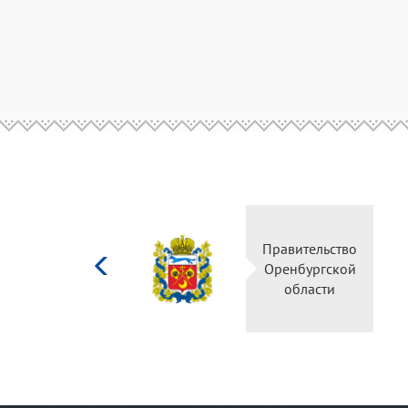
Министерство
Правительство
культуры
Оренбургской
Российской
области
федерации