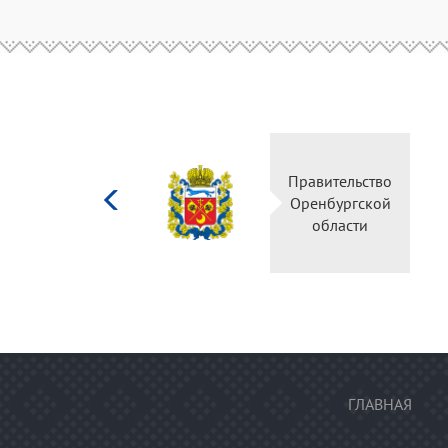
Министерство
Правительство
культуры
Оренбургской
Российской
области
федерации
ГЛАВНАЯ