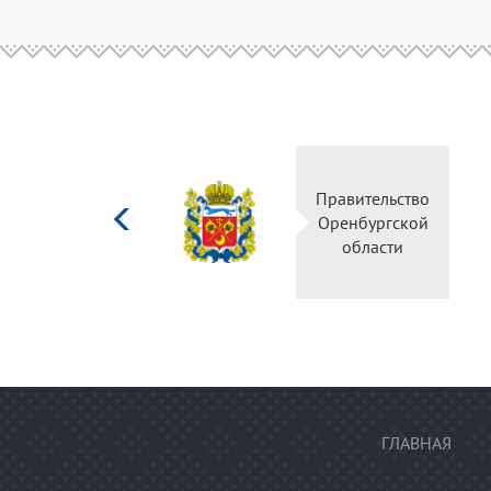
Министерство
Правительство
культуры
Оренбургской
Российской
области
федерации
ГЛАВНАЯ