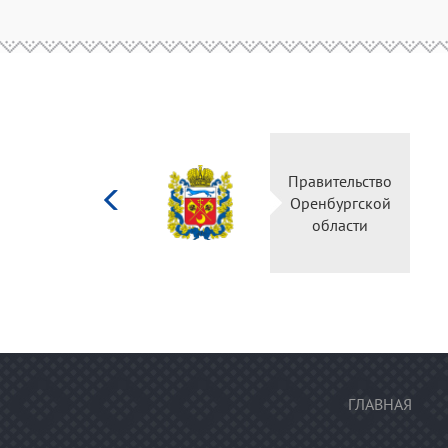
Министерство
Правительство
культуры
Оренбургской
Российской
области
федерации
ГЛАВНАЯ