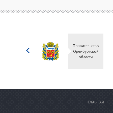
Министерство
Правительство
культуры
Оренбургской
Российской
области
федерации
ГЛАВНАЯ