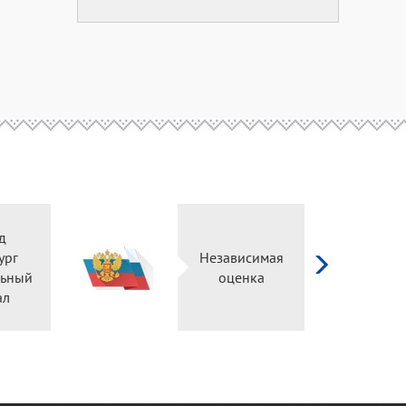
д
ург
Независимая
ьный
оценка
ал