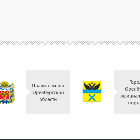
Горо
Правительство
Оренб
Оренбургской
официал
области
порт