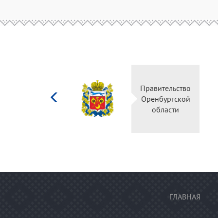
Министерство
Правительство
культуры
Оренбургской
Российской
области
федерации
ГЛАВНАЯ