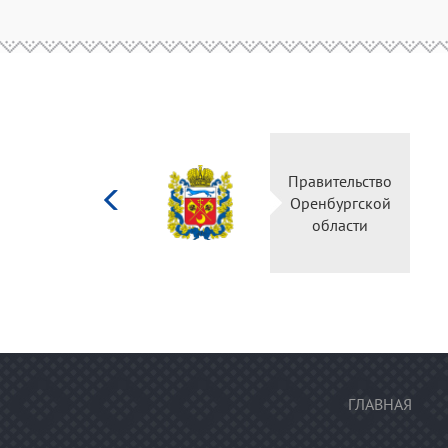
Министерство
Правительство
культуры
Оренбургской
Российской
области
федерации
ГЛАВНАЯ