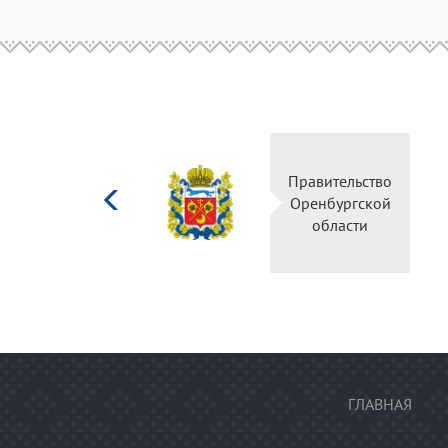
Министерство
Правительство
культуры
Оренбургской
Российской
области
федерации
ГЛАВНАЯ