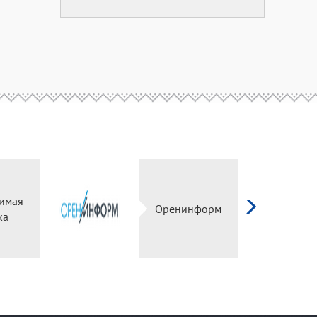
имая
Оренинформ
ка