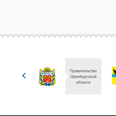
Министерство
Правительство
культуры
Оренбургской
Российской
области
федерации