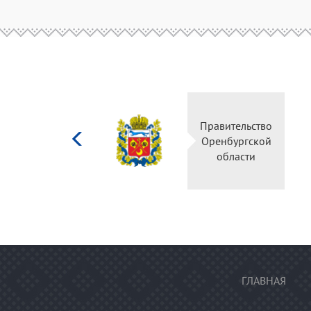
Министерство
культуры
Российской
федерации
ГЛАВНАЯ