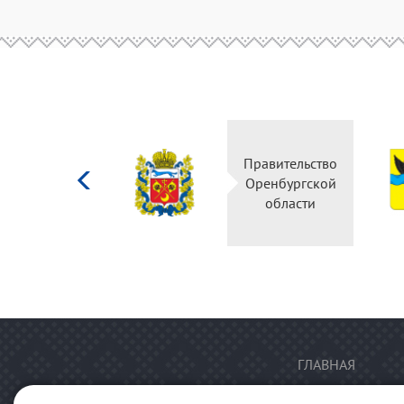
Министерство
Правительство
культуры
Оренбургской
Российской
области
федерации
ГЛАВНАЯ