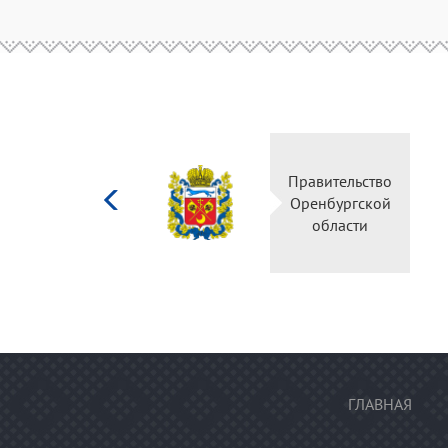
Министерство
Правительство
культуры
Оренбургской
Российской
области
федерации
ГЛАВНАЯ