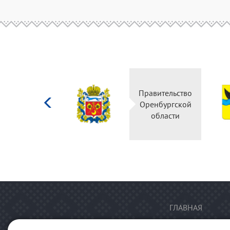
Министерство
Правительство
культуры
Оренбургской
Российской
области
федерации
ГЛАВНАЯ