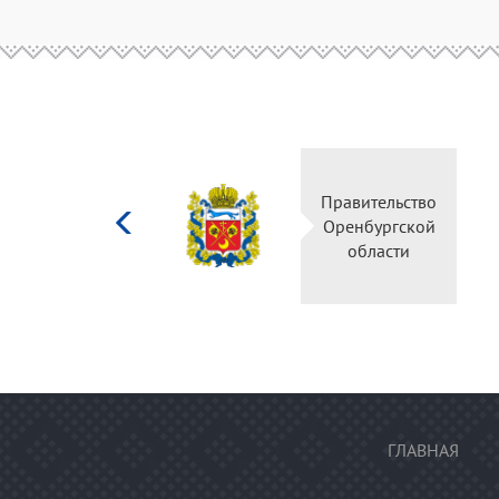
Министерство
Правительство
культуры
Оренбургской
Российской
области
федерации
ГЛАВНАЯ