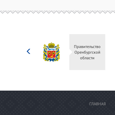
Министерство
Правительств
культуры
Оренбургско
Российской
области
федерации
ГЛАВНАЯ