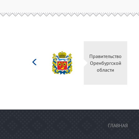
Министерство
Правительство
культуры
Оренбургской
Российской
области
федерации
ГЛАВНАЯ