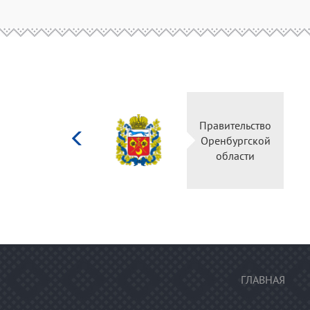
Министерство
Правите
культуры
Оренбу
Российской
обла
федерации
ГЛАВНАЯ