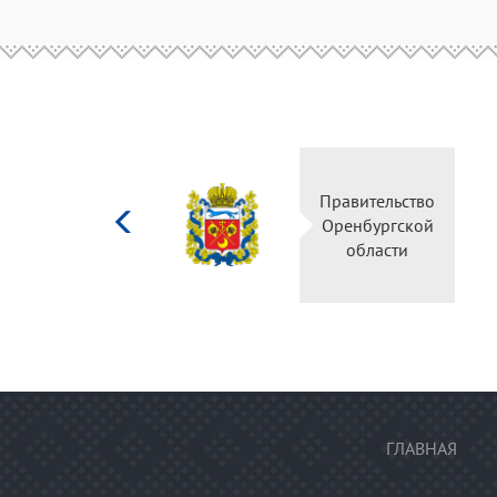
Министерство
Правительство
культуры
Оренбургской
Российской
области
федерации
ГЛАВНАЯ