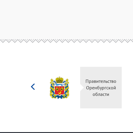
Министерство
Правительство
культуры
Оренбургской
Российской
области
федерации