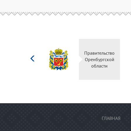
Министерство
Прави
культуры
Оренб
Российской
об
федерации
ГЛАВНАЯ