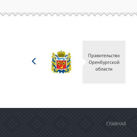
Министерство
Правительство
культуры
Оренбургской
Российской
области
федерации
ГЛАВНАЯ