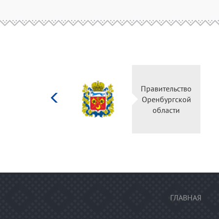
Министерство
Правитель
культуры
Оренбургс
Российской
област
федерации
ГЛАВНАЯ