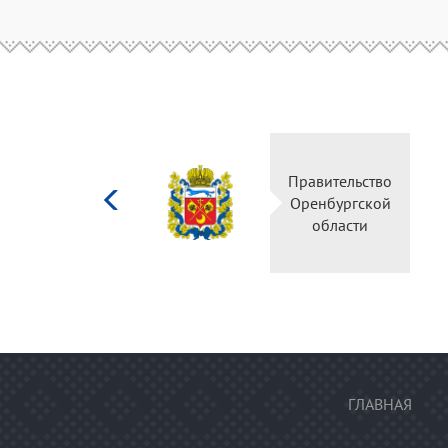
Министерство
Правительство
культуры
Оренбургской
Российской
области
федерации
ГЛАВНАЯ