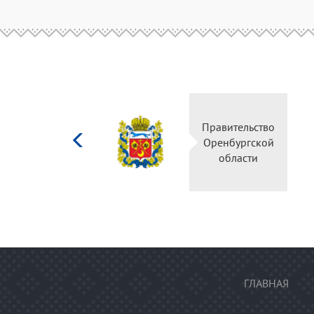
Министерство
Правительств
культуры
Оренбургско
Российской
области
федерации
ГЛАВНАЯ