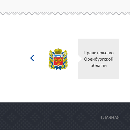
Министерство
Правительство
культуры
Оренбургской
Российской
области
федерации
ГЛАВНАЯ