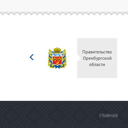
Министерство
Правитель
культуры
Оренбургс
Российской
област
федерации
ГЛАВНАЯ