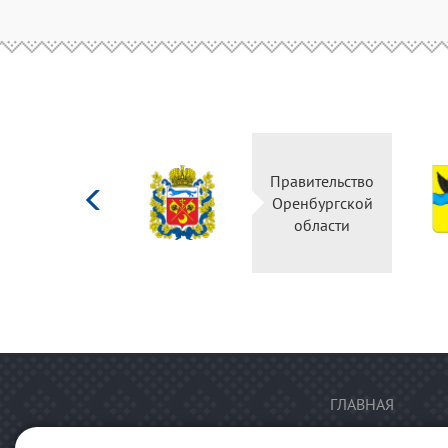
Министерство
Правительство
культуры
Оренбургской
Российской
области
федерации
ГЛАВНАЯ