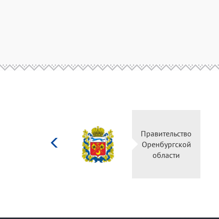
Министерство
Правительство
культуры
Оренбургской
Российской
области
федерации