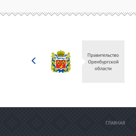
Министерство
Правительство
культуры
Оренбургской
Российской
области
федерации
ГЛАВНАЯ