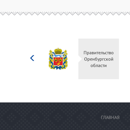
Министерство
Правительство
культуры
Оренбургской
Российской
области
федерации
ГЛАВНАЯ