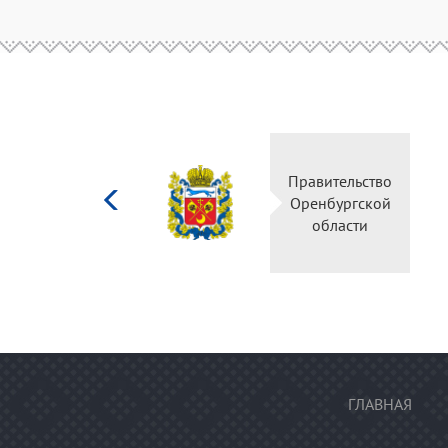
Министерство
культуры
Российской
федерации
ГЛАВНАЯ