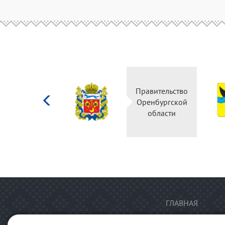
Министерство
Правительство
культуры
Оренбургской
Российской
области
федерации
ГЛАВНАЯ