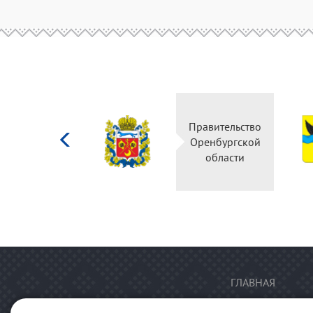
Министерство
Правительство
культуры
Оренбургской
Российской
области
федерации
ГЛАВНАЯ