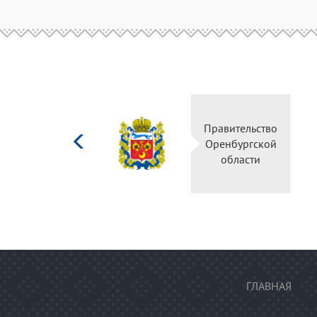
Министерство
Правительс
культуры
Оренбургск
Российской
области
федерации
ГЛАВНАЯ