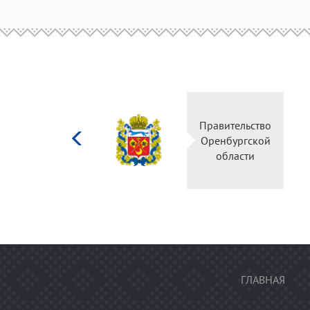
Министерство
Правитель
культуры
Оренбургс
Российской
област
федерации
ГЛАВНАЯ