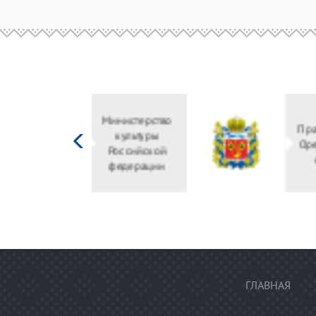
Министерство
культуры
Российской
федерации
ГЛАВНАЯ