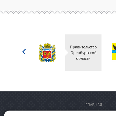
Министерство
Правительство
культуры
Оренбургской
Российской
области
федерации
ГЛАВНАЯ