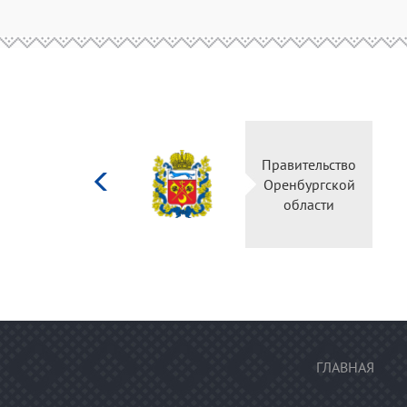
Министерство
Прав
культуры
Орен
Российской
о
федерации
ГЛАВНАЯ