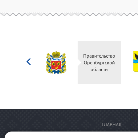
Министерство
Правительство
культуры
Оренбургской
Российской
области
федерации
ГЛАВНАЯ