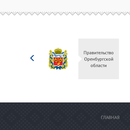
Министерство
Правительство
культуры
Оренбургской
Российской
области
федерации
ГЛАВНАЯ